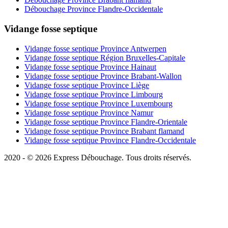
Débouchage Province Flandre-Occidentale
Vidange fosse septique
Vidange fosse septique Province Antwerpen
Vidange fosse septique Région Bruxelles-Capitale
Vidange fosse septique Province Hainaut
Vidange fosse septique Province Brabant-Wallon
Vidange fosse septique Province Liège
Vidange fosse septique Province Limbourg
Vidange fosse septique Province Luxembourg
Vidange fosse septique Province Namur
Vidange fosse septique Province Flandre-Orientale
Vidange fosse septique Province Brabant flamand
Vidange fosse septique Province Flandre-Occidentale
2020 - © 2026 Express Débouchage. Tous droits réservés.