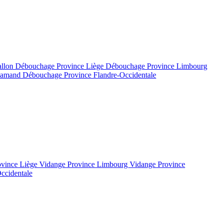
allon
Débouchage Province Liège
Débouchage Province Limbourg
flamand
Débouchage Province Flandre-Occidentale
ovince Liège
Vidange Province Limbourg
Vidange Province
ccidentale