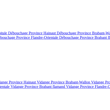
itale
Débouchage Province Hainaut
Débouchage Province Brabant-W
bouchage Province Flandre-Orientale
Débouchage Province Brabant 
dange Province Hainaut
Vidange Province Brabant-Wallon
Vidange Pr
ientale
Vidange Province Brabant flamand
Vidange Province Flandre-O