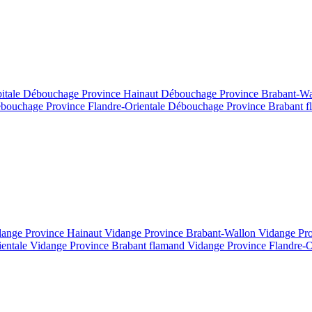
itale
Débouchage Province Hainaut
Débouchage Province Brabant-W
bouchage Province Flandre-Orientale
Débouchage Province Brabant 
dange Province Hainaut
Vidange Province Brabant-Wallon
Vidange Pr
ientale
Vidange Province Brabant flamand
Vidange Province Flandre-O