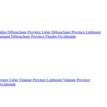
allon
Débouchage Province Liège
Débouchage Province Limbourg
flamand
Débouchage Province Flandre-Occidentale
ovince Liège
Vidange Province Limbourg
Vidange Province
ccidentale