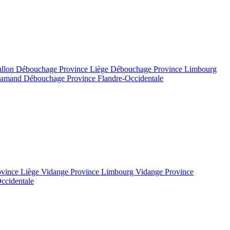
allon
Débouchage Province Liège
Débouchage Province Limbourg
flamand
Débouchage Province Flandre-Occidentale
ovince Liège
Vidange Province Limbourg
Vidange Province
ccidentale